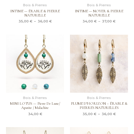
Bois & Pierres
Bois & Pierres
INTIME — ÉRABLE & PIERRE
INTIME — NOYER & PIERRE
NATURELLE
NATURELLE
35,00
€
–
36,00
€
34,00
€
–
37,00
€
Plage
de
prix :
35,00 €
à
36,00 €
Bois & Pierres
Bois & Pierres
MINI LOTUS — Pierre De Lune/
PLUME D’HORIZON – ÉRABLE &
Apatite / Malachite
PIERRES NATURELLES
34,00
€
35,00
€
–
36,00
€
Plage
Plage
de
de