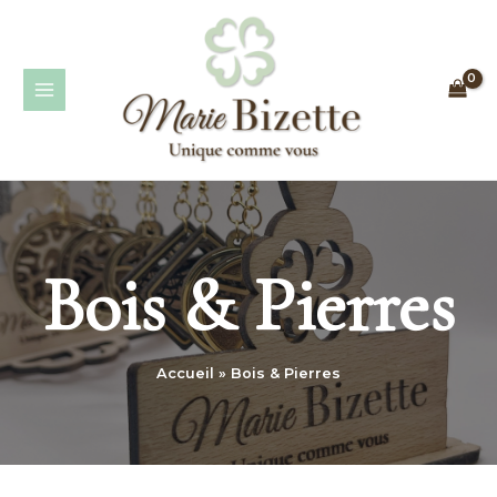
Aller
MAIN
au
MENU
contenu
Bois & Pierres
Accueil
Bois & Pierres