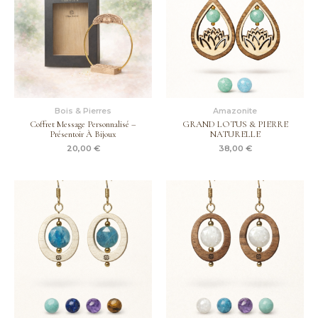
Bois & Pierres
Amazonite
Coffret Message Personnalisé –
GRAND LOTUS & PIERRE
Présentoir À Bijoux
NATURELLE
20,00
€
38,00
€
Plage
Plage
de
de
prix :
prix :
35,00 €
34,00 €
à
à
36,00 €
37,00 €